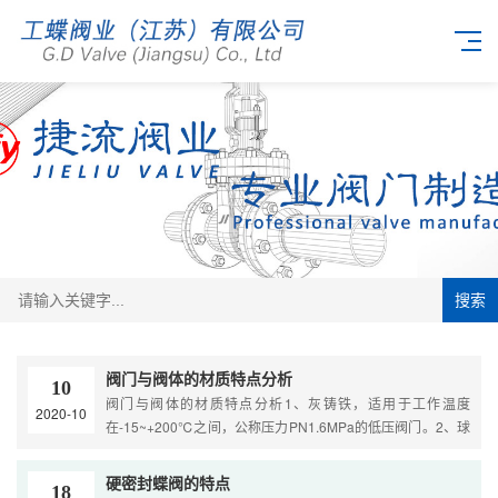
搜索
阀门与阀体的材质特点分析
10
阀门与阀体的材质特点分析1、灰铸铁，适用于工作温度
2020-10
在-15~+200℃之间，公称压力PN1.6MPa的低压阀门。2、球
墨铸铁，适用于工作温度在-30~+350℃之间，公称压力
PN4.0MPa的中低压阀...
硬密封蝶阀的特点
18