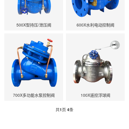
500X型持压/泄压阀
600X水利电动控制阀
700X多功能水泵控制阀
100X遥控浮球阀
共
1
页
4
条