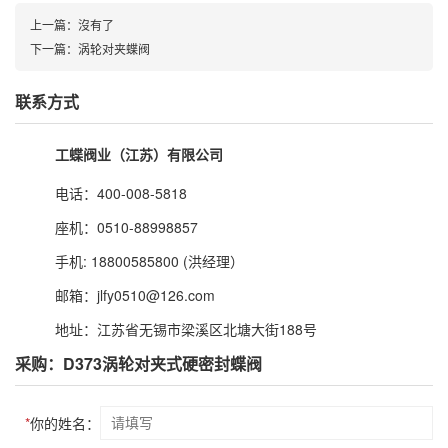
上一篇：
沒有了
下一篇：
涡轮对夹蝶阀
联系方式
工蝶阀业（江苏）有限公司
电话：400-008-5818
座机：0510-88998857
手机: 18800585800 (洪经理）
邮箱：jlfy0510@126.com
地址：江苏省无锡市梁溪区北塘大街188号
采购：D373涡轮对夹式硬密封蝶阀
*
你的姓名：