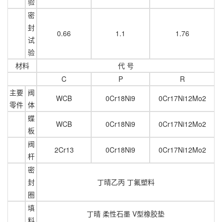
验
密
封
0.66
1.1
1.76
试
验
材料
代
号
C
P
R
主要
阀
WCB
0Cr18Ni9
0Cr17Ni12Mo2
零件
体
蝶
WCB
0Cr18Ni9
0Cr17Ni12Mo2
板
阀
2Cr13
0Cr18Ni9
0Cr17Ni12Mo2
杆
密
封
丁晴乙丙
丁氟塑料
圈
填
丁晴 柔性石墨 V型橡胶垫
料