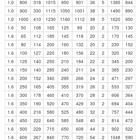
1
.0
800
318
1015
950
901
36
5
1385
844
1
.0
900
330
1115
1050
1001
38
5
1490
890
1
.0
1000
410
1230
1160
1112
38
5
1620
950
1.6
50
108
165
125
99
20
2
170
130
1.6
65
112
185
145
118
20
2
170
145
1.6
80
114
200
160
132
20
2
230
152
1.6
100
127
220
180
156
22
2
320
192
1.6
125
140
250
210
184
22
2
345
200
1.6
150
140
285
240
211
24
2
385
230
1.6
200
152
340
295
266
24
2
471
297
1.6
250
165
405
355
319
26
2
533
327
1.6
300
178
460
410
370
28
2
606
364
1.6
350
190
520
470
429
30
2
694
404
1.6
400
216
580
525
480
32
2
757
444
1.6
450
222
640
585
548
40
2
814
472
1.6
500
229
715
650
609
44
2
902
522
1.6
600
267
840
770
720
54
2
1048
590