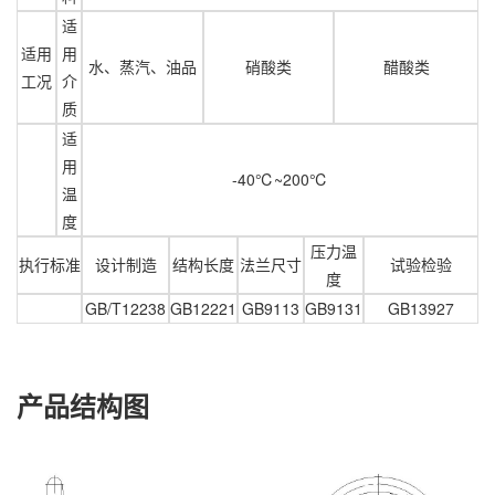
适
适用
用
水、蒸汽、油品
硝酸类
醋酸类
工况
介
质
适
用
-40℃~200℃
温
度
压力温
执行标准
设计制造
结构长度
法兰尺寸
试验检验
度
GB/T12238
GB12221
GB9113
GB9131
GB13927
产品结构图